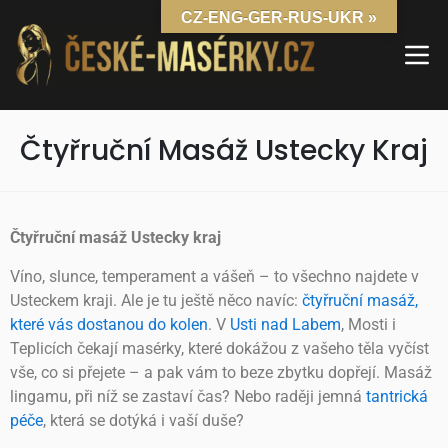
CZ-ENG-GER-RUS-UKR »
Čtyřruční Masáž Ustecky Kraj
Čtyřruční masáž Ustecky kraj
Víno, slunce, temperament a vášeň – to všechno najdete v
Usteckem kraji. Ale je tu ještě něco navíc:
čtyřruční masáž,
které vás dostanou do kolen
. V
Usti nad Labem
, Mosti i
Teplicích čekají masérky, které dokážou z vašeho těla vyčíst
vše, co si přejete – a pak vám to beze zbytku dopřejí. Masáž
lingamu, při níž se zastaví čas? Nebo raději jemná
tantrická
péče
, která se dotýká i vaší duše?