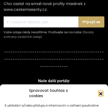
Chci zaslat na email nové profily masérek z
www.ceskemaserky.cz.
Připojit se
Vaše údaje nikdy nesdílíme. Podívejte se na naše
Zásady
ochrany osobních údajů
----------------------------------------------
----------------------------------------------
-------------
Naše další portály:
Spravovat Souhlas s
cookies
K ukládání a/nebo přístupu k informacím o zařízení používáme