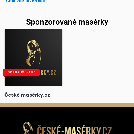
Chci zde inzerovat
Sponzorované masérky
DOPORUČUJEME
České masérky.cz