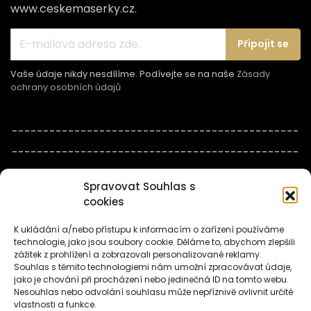
www.ceskemaserky.cz.
Připojit se
Vaše údaje nikdy nesdílíme. Podívejte se na naše
Zásady
ochrany osobních údajů
----------------------------------------------
----------------------------------------------
-------------
Spravovat Souhlas s
cookies
Naše další portály:
K ukládání a/nebo přístupu k informacím o zařízení používáme
technologie, jako jsou soubory cookie. Děláme to, abychom zlepšili
zážitek z prohlížení a zobrazovali personalizované reklamy.
Souhlas s těmito technologiemi nám umožní zpracovávat údaje,
jako je chování při procházení nebo jedinečná ID na tomto webu.
Nesouhlas nebo odvolání souhlasu může nepříznivě ovlivnit určité
vlastnosti a funkce.