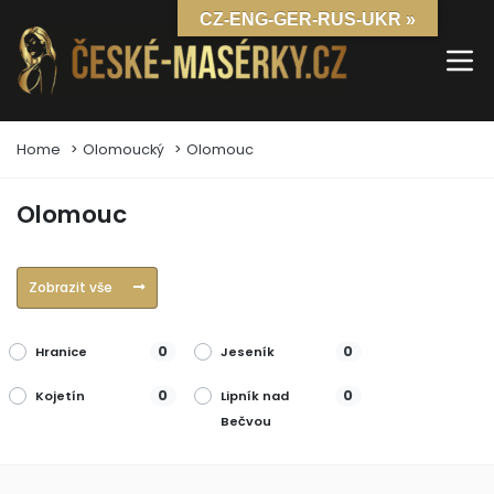
CZ-ENG-GER-RUS-UKR »
Home
Olomoucký
Olomouc
Olomouc
Zobrazit vše
0
0
Hranice
Jeseník
0
0
Kojetín
Lipník nad
Bečvou
0
0
Litovel
Mohelnice