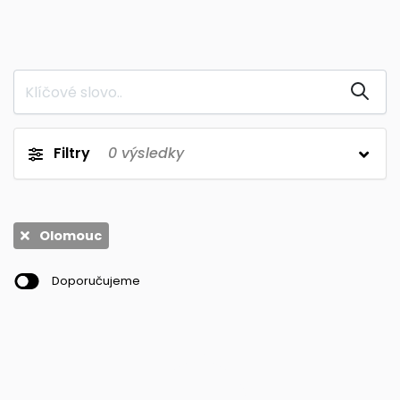
0
0
Olomouc
Přerov
0
0
Prostějov
Šternberk
0
0
Šumperk
Uničov
0
Zábřeh
Filtry
0
výsledky
Olomouc
Doporučujeme